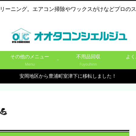
リーニング。エアコン掃除やワックスがけなどプロの
その他のメニュー
不用品回収
よく
Menu
Fuyouhinn
安岡地区から豊浦町室津下に移転しました！
💪