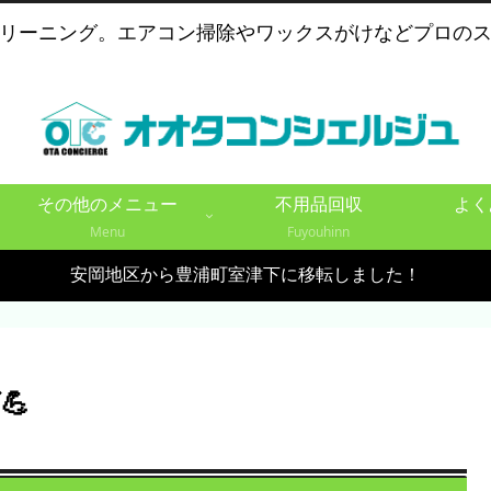
リーニング。エアコン掃除やワックスがけなどプロの
その他のメニュー
不用品回収
よく
Menu
Fuyouhinn
安岡地区から豊浦町室津下に移転しました！
💪