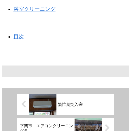
浴室クリーニング
目次
繁忙期突入🤩
下関市 エアコンクリーニン
グ💪