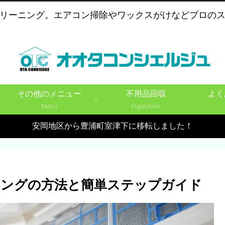
リーニング。エアコン掃除やワックスがけなどプロの
その他のメニュー
不用品回収
よく
Menu
Fuyouhinn
安岡地区から豊浦町室津下に移転しました！
ニングの方法と簡単ステップガイド